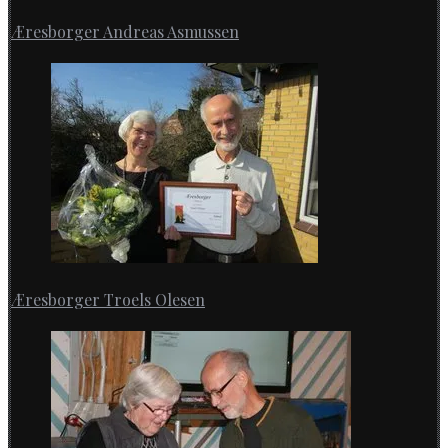
Æresborger Andreas Asmussen
Æresborger Troels Olesen