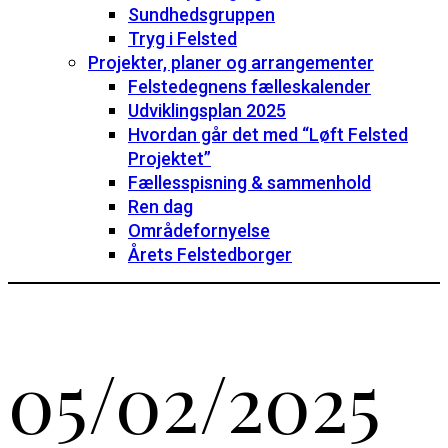
Sundhedsgruppen
Tryg i Felsted
Projekter, planer og arrangementer
Felstedegnens fælleskalender
Udviklingsplan 2025
Hvordan går det med “Løft Felsted
Projektet”
Fællesspisning & sammenhold
Ren dag
Områdefornyelse
Årets Felstedborger
05/02/2025