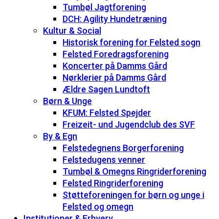
Tumbøl Jagtforening
DCH: Agility Hundetræning
Kultur & Social
Historisk forening for Felsted sogn
Felsted Foredragsforening
Koncerter på Damms Gård
Nørklerier på Damms Gård
Ældre Sagen Lundtoft
Børn & Unge
KFUM: Felsted Spejder
Freizeit- und Jugendclub des SVF
By & Egn
Felstedegnens Borgerforening
Felstedugens venner
Tumbøl & Omegns Ringriderforening
Felsted Ringriderforening
Støtteforeningen for børn og unge i
Felsted og omegn
Institutioner & Erhverv