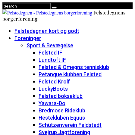
Felstedegnens
borgerforening
Felstedegnen kort og godt
Foreninger
Sport & Bevægelse
Felsted IF
Lundtoft IF
Felsted & Omegns tennisklub
Petanque klubben Felsted
Felsted Krolf
LuckyBoots
Felsted bokseklub
Yawara-Do
Bredmose Rideklub
Hestekluben Equus
Schützenverein Feldstedt
Svejrup Jagtforening