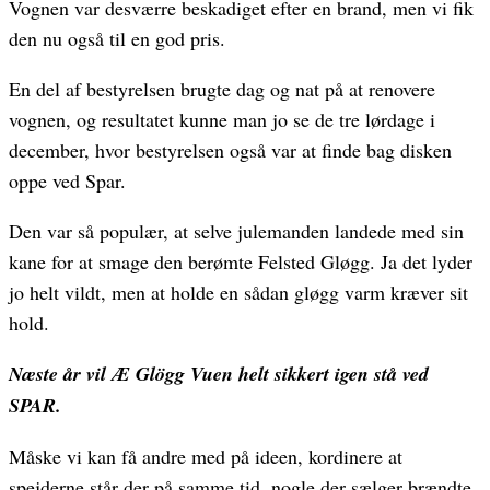
Vognen var desværre beskadiget efter en brand, men vi fik
den nu også til en god pris.
En del af bestyrelsen brugte dag og nat på at renovere
vognen, og resultatet kunne man jo se de tre lørdage i
december, hvor bestyrelsen også var at finde bag disken
oppe ved Spar.
Den var så populær, at selve julemanden landede med sin
kane for at smage den berømte Felsted Gløgg. Ja det lyder
jo helt vildt, men at holde en sådan gløgg varm kræver sit
hold.
Næste år vil Æ Glögg Vuen helt sikkert igen stå ved
SPAR.
Måske vi kan få andre med på ideen, kordinere at
spejderne står der på samme tid, nogle der sælger brændte