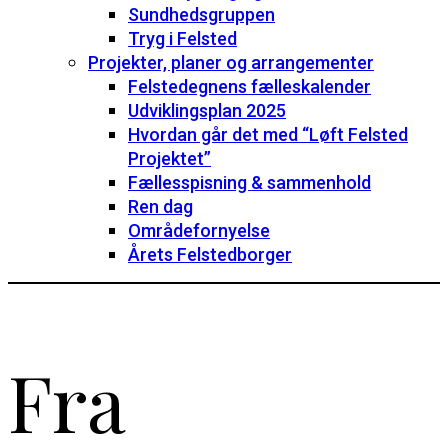
Sundhedsgruppen
Tryg i Felsted
Projekter, planer og arrangementer
Felstedegnens fælleskalender
Udviklingsplan 2025
Hvordan går det med “Løft Felsted
Projektet”
Fællesspisning & sammenhold
Ren dag
Områdefornyelse
Årets Felstedborger
Fra