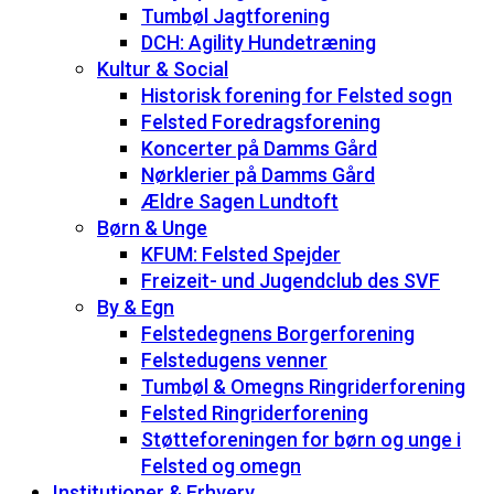
Tumbøl Jagtforening
DCH: Agility Hundetræning
Kultur & Social
Historisk forening for Felsted sogn
Felsted Foredragsforening
Koncerter på Damms Gård
Nørklerier på Damms Gård
Ældre Sagen Lundtoft
Børn & Unge
KFUM: Felsted Spejder
Freizeit- und Jugendclub des SVF
By & Egn
Felstedegnens Borgerforening
Felstedugens venner
Tumbøl & Omegns Ringriderforening
Felsted Ringriderforening
Støtteforeningen for børn og unge i
Felsted og omegn
Institutioner & Erhverv