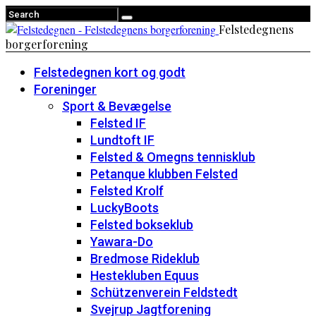
Felstedegnens
borgerforening
Felstedegnen kort og godt
Foreninger
Sport & Bevægelse
Felsted IF
Lundtoft IF
Felsted & Omegns tennisklub
Petanque klubben Felsted
Felsted Krolf
LuckyBoots
Felsted bokseklub
Yawara-Do
Bredmose Rideklub
Hestekluben Equus
Schützenverein Feldstedt
Svejrup Jagtforening