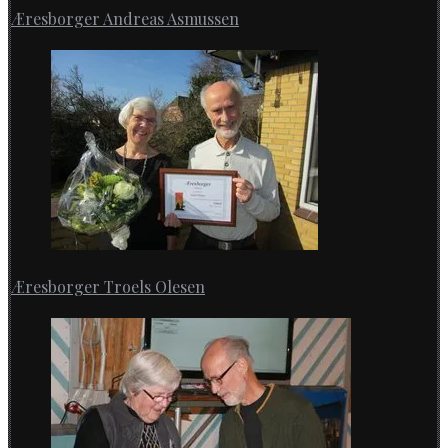
Æresborger Andreas Asmussen
Æresborger Troels Olesen