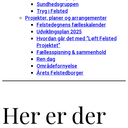
Sundhedsgruppen
Tryg i Felsted
Projekter, planer og arrangementer
Felstedegnens fælleskalender
Udviklingsplan 2025
Hvordan går det med “Løft Felsted
Projektet”
Fællesspisning & sammenhold
Ren dag
Områdefornyelse
Årets Felstedborger
Her er der