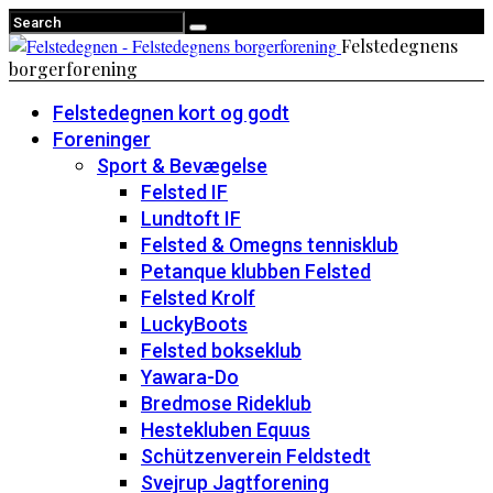
Felstedegnens
borgerforening
Felstedegnen kort og godt
Foreninger
Sport & Bevægelse
Felsted IF
Lundtoft IF
Felsted & Omegns tennisklub
Petanque klubben Felsted
Felsted Krolf
LuckyBoots
Felsted bokseklub
Yawara-Do
Bredmose Rideklub
Hestekluben Equus
Schützenverein Feldstedt
Svejrup Jagtforening