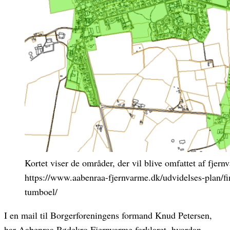
Kortet viser de områder, der vil blive omfattet af fjern
https://www.aabenraa-fjernvarme.dk/udvidelses-plan/fi
tumboel/
I en mail til Borgerforeningens formand Knud Petersen,
har Aabenraa Rødekro Fjernvarme forklaret, hvordan