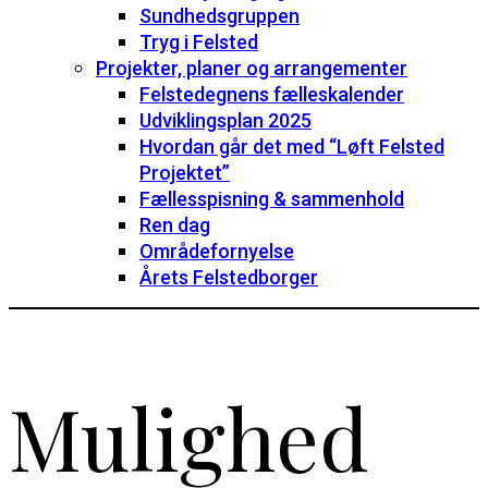
Sundhedsgruppen
Tryg i Felsted
Projekter, planer og arrangementer
Felstedegnens fælleskalender
Udviklingsplan 2025
Hvordan går det med “Løft Felsted
Projektet”
Fællesspisning & sammenhold
Ren dag
Områdefornyelse
Årets Felstedborger
Mulighed