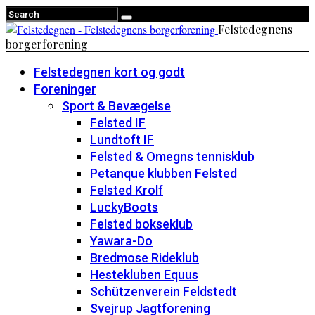
Felstedegnens
borgerforening
Felstedegnen kort og godt
Foreninger
Sport & Bevægelse
Felsted IF
Lundtoft IF
Felsted & Omegns tennisklub
Petanque klubben Felsted
Felsted Krolf
LuckyBoots
Felsted bokseklub
Yawara-Do
Bredmose Rideklub
Hestekluben Equus
Schützenverein Feldstedt
Svejrup Jagtforening