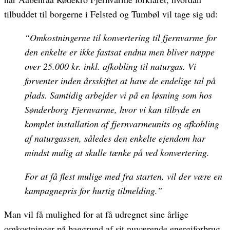
tilbuddet til borgerne i Felsted og Tumbøl vil tage sig ud:
“Omkostningerne til konvertering til
fjernvarme
for
den enkelte er ikke fastsat endnu men bliver næppe
over 25.000 kr. inkl. afkobling til naturgas. Vi
forventer inden årsskiftet at have de endelige tal på
plads. Samtidig arbejder vi på en løsning som hos
Sønderborg
Fjernvarme
, hvor vi kan tilbyde en
komplet installation af
fjernvarme
units og afkobling
af naturgassen, således den enkelte ejendom har
mindst mulig at skulle tænke på ved konvertering.
For at få flest mulige med fra starten, vil der være en
kampagnepris for hurtig tilmelding.”
Man vil få mulighed for at få udregnet sine årlige
omkostninger på baggrund af sit nuværende energiforbrug.