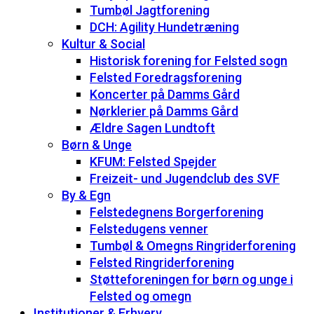
Tumbøl Jagtforening
DCH: Agility Hundetræning
Kultur & Social
Historisk forening for Felsted sogn
Felsted Foredragsforening
Koncerter på Damms Gård
Nørklerier på Damms Gård
Ældre Sagen Lundtoft
Børn & Unge
KFUM: Felsted Spejder
Freizeit- und Jugendclub des SVF
By & Egn
Felstedegnens Borgerforening
Felstedugens venner
Tumbøl & Omegns Ringriderforening
Felsted Ringriderforening
Støtteforeningen for børn og unge i
Felsted og omegn
Institutioner & Erhverv