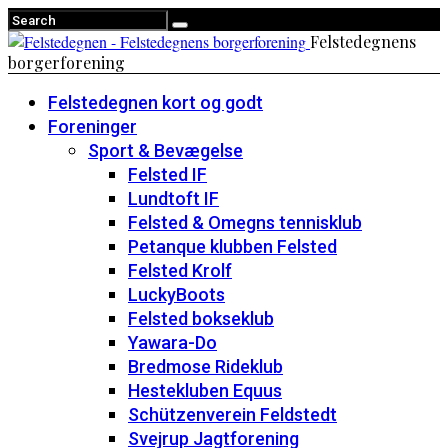
Felstedegnens
borgerforening
Felstedegnen kort og godt
Foreninger
Sport & Bevægelse
Felsted IF
Lundtoft IF
Felsted & Omegns tennisklub
Petanque klubben Felsted
Felsted Krolf
LuckyBoots
Felsted bokseklub
Yawara-Do
Bredmose Rideklub
Hestekluben Equus
Schützenverein Feldstedt
Svejrup Jagtforening