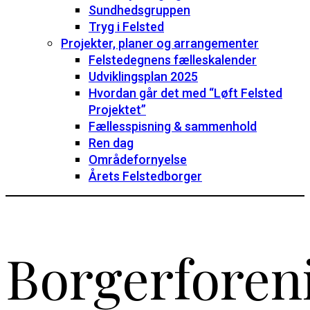
Sundhedsgruppen
Tryg i Felsted
Projekter, planer og arrangementer
Felstedegnens fælleskalender
Udviklingsplan 2025
Hvordan går det med “Løft Felsted
Projektet”
Fællesspisning & sammenhold
Ren dag
Områdefornyelse
Årets Felstedborger
Borgerforen