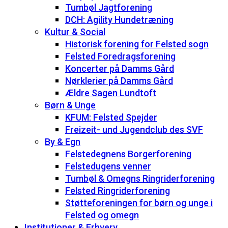
Tumbøl Jagtforening
DCH: Agility Hundetræning
Kultur & Social
Historisk forening for Felsted sogn
Felsted Foredragsforening
Koncerter på Damms Gård
Nørklerier på Damms Gård
Ældre Sagen Lundtoft
Børn & Unge
KFUM: Felsted Spejder
Freizeit- und Jugendclub des SVF
By & Egn
Felstedegnens Borgerforening
Felstedugens venner
Tumbøl & Omegns Ringriderforening
Felsted Ringriderforening
Støtteforeningen for børn og unge i
Felsted og omegn
Institutioner & Erhverv