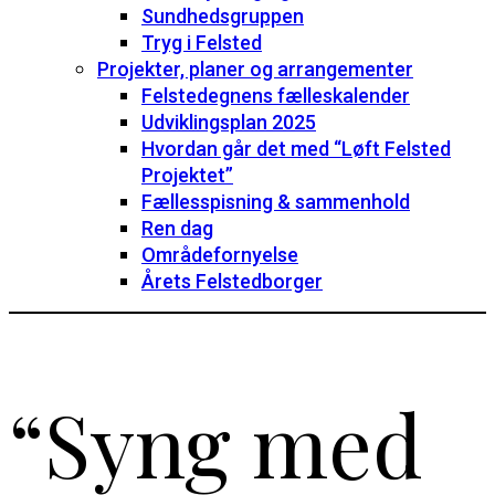
Sundhedsgruppen
Tryg i Felsted
Projekter, planer og arrangementer
Felstedegnens fælleskalender
Udviklingsplan 2025
Hvordan går det med “Løft Felsted
Projektet”
Fællesspisning & sammenhold
Ren dag
Områdefornyelse
Årets Felstedborger
“Syng med