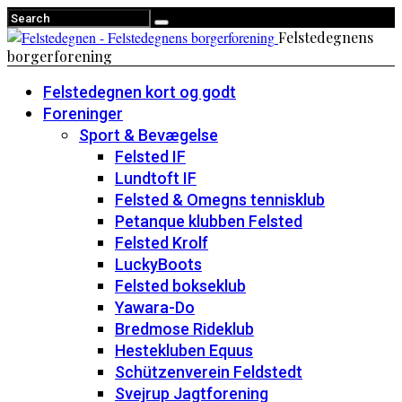
Felstedegnens
borgerforening
Felstedegnen kort og godt
Foreninger
Sport & Bevægelse
Felsted IF
Lundtoft IF
Felsted & Omegns tennisklub
Petanque klubben Felsted
Felsted Krolf
LuckyBoots
Felsted bokseklub
Yawara-Do
Bredmose Rideklub
Hestekluben Equus
Schützenverein Feldstedt
Svejrup Jagtforening