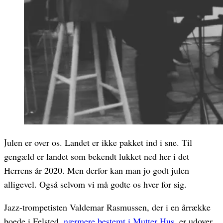
Julen er over os. Landet er ikke pakket ind i sne. Til
gengæld er landet som bekendt lukket ned her i det
Herrens år 2020. Men derfor kan man jo godt julen
alligevel. Også selvom vi må godte os hver for sig.
Jazz-trompetisten Valdemar Rasmussen, der i en årrække
boede i Felsted,
nærmere bestemt i Mutter Hus
, er udover