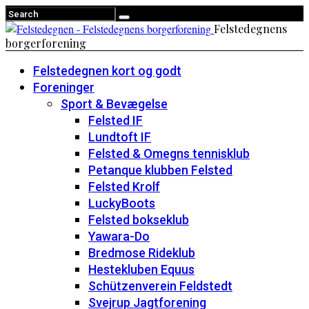
Felstedegnens
borgerforening
Felstedegnen kort og godt
Foreninger
Sport & Bevægelse
Felsted IF
Lundtoft IF
Felsted & Omegns tennisklub
Petanque klubben Felsted
Felsted Krolf
LuckyBoots
Felsted bokseklub
Yawara-Do
Bredmose Rideklub
Hestekluben Equus
Schützenverein Feldstedt
Svejrup Jagtforening