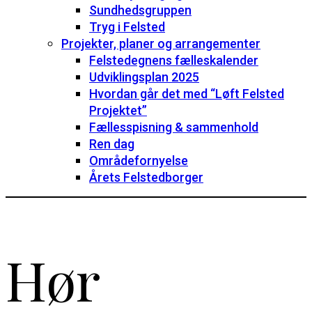
Sundhedsgruppen
Tryg i Felsted
Projekter, planer og arrangementer
Felstedegnens fælleskalender
Udviklingsplan 2025
Hvordan går det med “Løft Felsted
Projektet”
Fællesspisning & sammenhold
Ren dag
Områdefornyelse
Årets Felstedborger
Hør