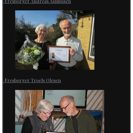
Æresborger Andreas Asmussen
Æresborger Troels Olesen