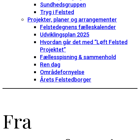
Sundhedsgruppen
Tryg i Felsted
Projekter, planer og arrangementer
Felstedegnens fælleskalender
Udviklingsplan 2025
Hvordan går det med “Løft Felsted
Projektet”
Fællesspisning & sammenhold
Ren dag
Områdefornyelse
Årets Felstedborger
Fra