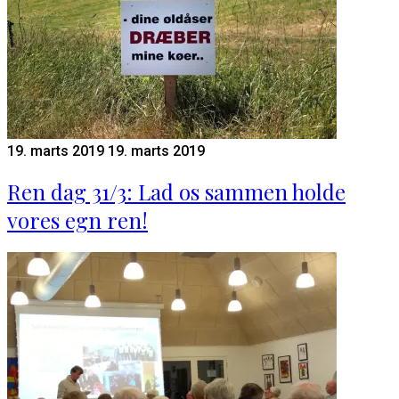
19. marts 2019
19. marts 2019
Ren dag 31/3: Lad os sammen holde
vores egn ren!