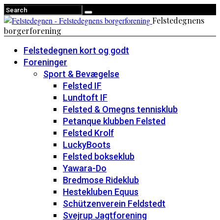
Felstedegnens
borgerforening
Felstedegnen kort og godt
Foreninger
Sport & Bevægelse
Felsted IF
Lundtoft IF
Felsted & Omegns tennisklub
Petanque klubben Felsted
Felsted Krolf
LuckyBoots
Felsted bokseklub
Yawara-Do
Bredmose Rideklub
Hestekluben Equus
Schützenverein Feldstedt
Svejrup Jagtforening