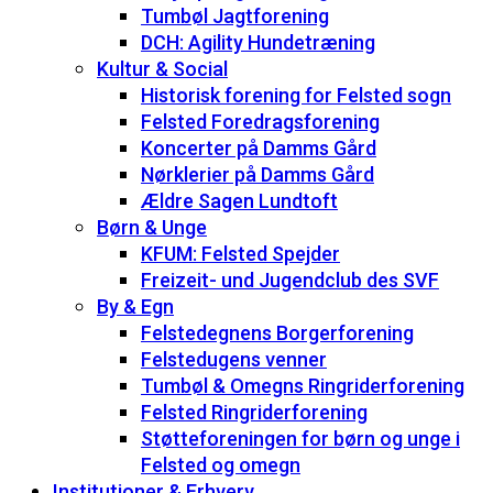
Tumbøl Jagtforening
DCH: Agility Hundetræning
Kultur & Social
Historisk forening for Felsted sogn
Felsted Foredragsforening
Koncerter på Damms Gård
Nørklerier på Damms Gård
Ældre Sagen Lundtoft
Børn & Unge
KFUM: Felsted Spejder
Freizeit- und Jugendclub des SVF
By & Egn
Felstedegnens Borgerforening
Felstedugens venner
Tumbøl & Omegns Ringriderforening
Felsted Ringriderforening
Støtteforeningen for børn og unge i
Felsted og omegn
Institutioner & Erhverv