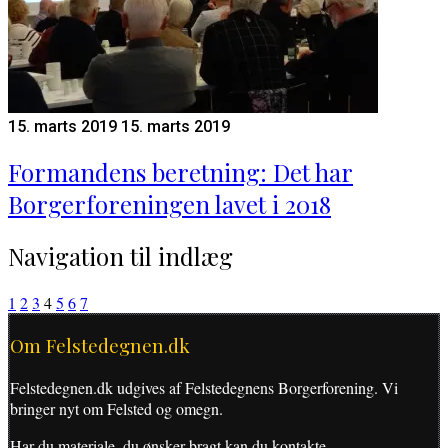
15. marts 2019
15. marts 2019
Formandens beretning: Det har
Borgerforeningen lavet i 2018
Navigation til indlæg
1
2
3
4
5
6
7
Om Felstedegnen.dk
Felstedegnen.dk udgives af Felstedegnens Borgerforening. Vi
bringer nyt om Felsted og omegn.
Har du materiale, du ønsker bragt kan du kontakte