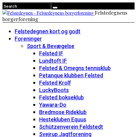
Felstedegnens
borgerforening
Felstedegnen kort og godt
Foreninger
Sport & Bevægelse
Felsted IF
Lundtoft IF
Felsted & Omegns tennisklub
Petanque klubben Felsted
Felsted Krolf
LuckyBoots
Felsted bokseklub
Yawara-Do
Bredmose Rideklub
Hestekluben Equus
Schützenverein Feldstedt
Svejrup Jagtforening