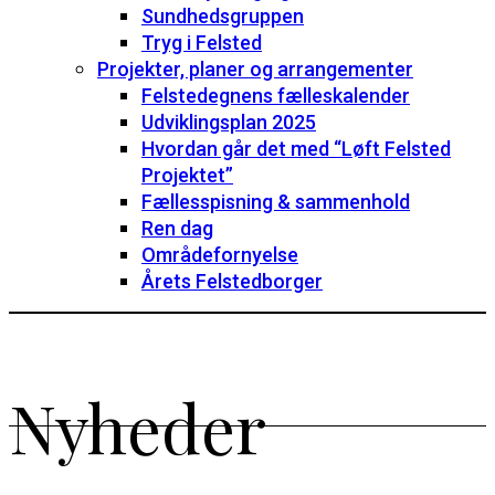
Sundhedsgruppen
Tryg i Felsted
Projekter, planer og arrangementer
Felstedegnens fælleskalender
Udviklingsplan 2025
Hvordan går det med “Løft Felsted
Projektet”
Fællesspisning & sammenhold
Ren dag
Områdefornyelse
Årets Felstedborger
Nyheder