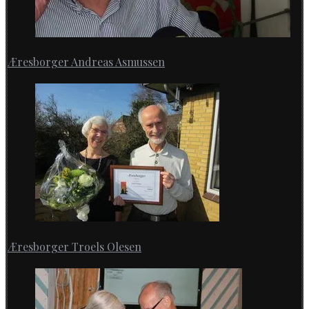
Æresborger Andreas Asmussen
Æresborger Troels Olesen