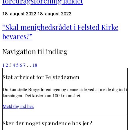
foredragsforening landet
18. august 2022
18. august 2022
“Skal menighedsrådet i Felsted Kirke
bevares?”
Navigation til indlæg
1
2
3
4
5
6
7
…
18
Støt arbejdet for Felstedegnen
Du kan støtte Borgerforeningen og denne side ved at melde dig ind i
foreningen. Det koster kun 100 kr. om året.
Meld dig ind her.
Sker der noget spændende hos jer?