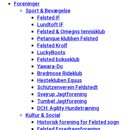
Foreninger
Sport & Bevægelse
Felsted IF
Lundtoft IF
Felsted & Omegns tennisklub
Petanque klubben Felsted
Felsted Krolf
LuckyBoots
Felsted bokseklub
Yawara-Do
Bredmose Rideklub
Hestekluben Equus
Schützenverein Feldstedt
Svejrup Jagtforening
Tumbøl Jagtforening
DCH: Agility Hundetræning
Kultur & Social
Historisk forening for Felsted sogn
Felsted Foredragsforening